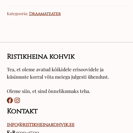
0
t
Kategooria:
Draamateater
e
l
.
+
3
7
Ristikheina kohvik
2
5
Tea, et oleme avatud kõikidele erisoovidele ja
5
küsimuste korral võta meiega julgesti ühendust.
5
8
Oleme siin, et sind õnnelikumaks teha.
8
1
Kontakt
2
6
info@ristikheinakohvik.ee
E-R
9:00-17:00